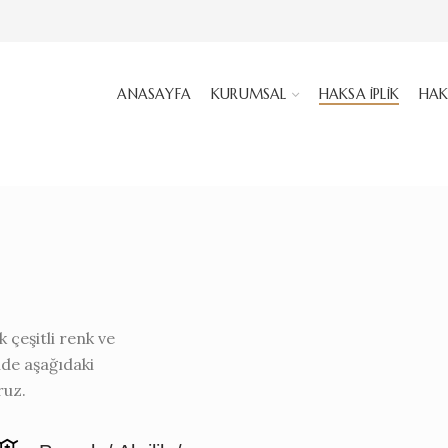
ANASAYFA
KURUMSAL
HAKSA İPLIK
HAK
 çeşitli renk ve
nde aşağıdaki
ruz.