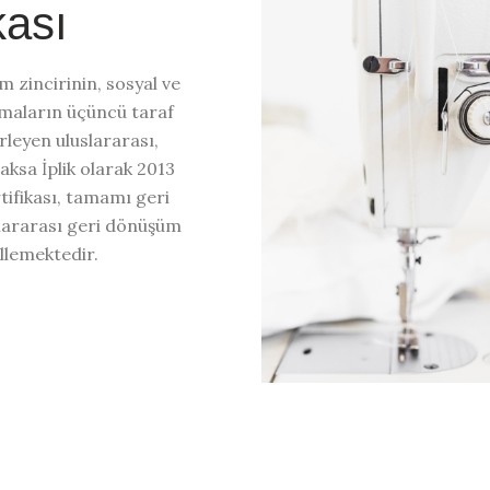
kası
m zincirinin, sosyal ve
amaların üçüncü taraf
irleyen uluslararası,
aksa İplik olarak 2013
ifikası, tamamı geri
lararası geri dönüşüm
llemektedir.