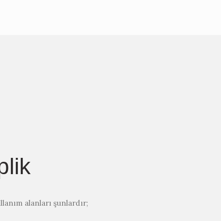
plik
llanım alanları şunlardır;