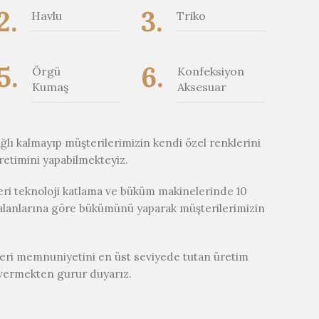
2.
3.
Havlu
Triko
5.
6.
Örgü
Konfeksiyon
Kumaş
Aksesuar
ğlı kalmayıp müşterilerimizin kendi özel renklerini
retimini yapabilmekteyiz.
ileri teknoloji katlama ve büküm makinelerinde 10
 alanlarına göre bükümünü yaparak müşterilerimizin
şteri memnuniyetini en üst seviyede tutan üretim
 vermekten gurur duyarız.