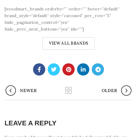
[woodmart_brands orderby=”” order=”” hover=”default”
brand_style=”default” style=”carousel” per_row=”5″
hide_pagination_control=”yes”
hide_prev_next_buttons=”yes” ids=””]
VIEW ALL BRANDS
NEWER
OLDER
LEAVE A REPLY