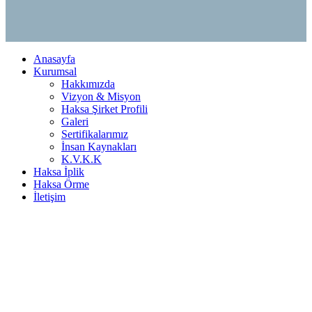
Anasayfa
Kurumsal
Hakkımızda
Vizyon & Misyon
Haksa Şirket Profili
Galeri
Sertifikalarımız
İnsan Kaynakları
K.V.K.K
Haksa İplik
Haksa Örme
İletişim